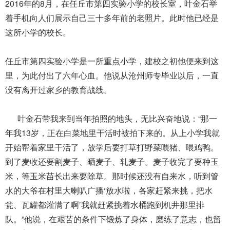
2016年的8月，在任丘市第四实验小学的校长室，叶金石举
着手机向人们展示自己三十多年前的老照片。此时他已经是
这所小学的校长。
任丘市第四实验小学是一所重点小学，建校之初他便来到这
里，为此付出了六年心血。他说从沧州师专毕业以后，一直
没有离开过家乡的教育战线。
叶金石带我来到当年拍照的地头，无比兴奋地说：“那一
年我13岁，正在白菜地里干活时被拍下来的。从上小学我就
开始帮着家里干活了，放学后要打草打野菜喂猪、喂鸡鸭。
到了麦收还要割麦子、晒麦子、轧麦子。麦子收完了要种玉
米，等玉米苗长出来要除草。那时候还没有自来水，听到管
水的大爷在村里大喇叭广播‘放水啦，各家赶紧来挑，把水
瓮、瓦罐都灌满了啊’我就赶紧挑着水桶跑到机井那里排
队。”他说，在艰苦的条件下锻炼了身体，磨练了意志，也留