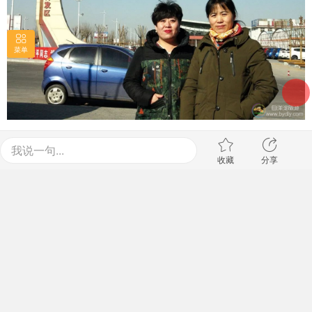
菜单
赵雅洁
我说一句...
收藏
分享
9
星期日
undefined
上一页
第1页
下一页
/
undefined
2026
年
8
月
新浪微博
QQ空间
QQ好友
腾讯微博
二维码
复制网址
路过
雷人
握手
鲜花
鸡蛋
评论