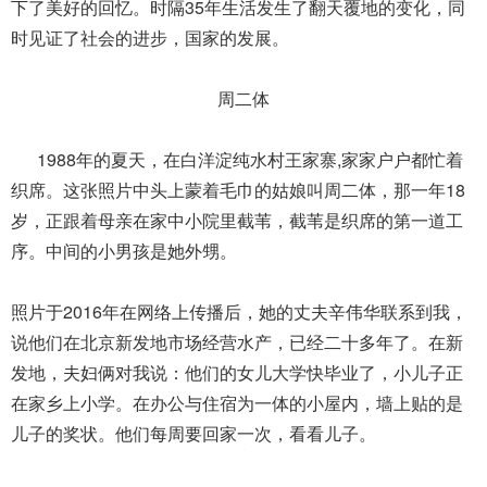
下了美好的回忆。时隔35年生活发生了翻天覆地的变化，同
时见证了社会的进步，国家的发展。
周二体
1988年的夏天，在白洋淀纯水村王家寨,家家户户都忙着
织席。这张照片中头上蒙着毛巾的姑娘叫周二体，那一年18
岁，正跟着母亲在家中小院里截苇，截苇是织席的第一道工
序。中间的小男孩是她外甥。
照片于2016年在网络上传播后，她的丈夫辛伟华联系到我，
说他们在北京新发地市场经营水产，已经二十多年了。在新
发地，夫妇俩对我说：他们的女儿大学快毕业了，小儿子正
在家乡上小学。在办公与住宿为一体的小屋内，墙上贴的是
儿子的奖状。他们每周要回家一次，看看儿子。