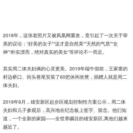
2018年，这张老照片又被凤凰网重发，竟引起了一次关于审
美的议论：“好美的女子”“这才是自然美”“天然的气质”“女
神”“朴实漂亮，绝对真实的美女”等评论不一而足。
其实周二体夫妇俩的心灵更美。2019年端午假前，王家寨的
村边桥口、街头巷尾安装了60把休闲坐凳，捐赠人就是周二
体夫妇。
2019年6月，雄安新区起步区规划控制性方案公示，周二体
夫妇和儿子参观后，高兴地在纪念板上签字、留念。他们知
道，一个全新的家园——全世界瞩目的雄安新区,离他们越来
越近了。