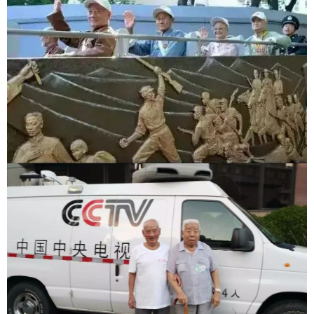
提起2015年9.3大阅兵，他眉飞色舞，滔滔不绝，那是他最高
兴的事情。
9.3大阅兵，他是288名抗战老同志中的一员，他们分乘24辆
敞篷军车，在45辆摩托车礼宾车队护卫下驰过天安门城楼，