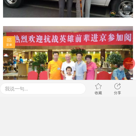
终身难忘。
菜单
我说一句...
收藏
分享
7
星期五
undefined
/
undefined
2026
年
8
月
新浪微博
QQ空间
QQ好友
腾讯微博
二维码
复制网址